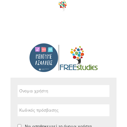
Μετάβαση
στο
κεντρικό
περιεχόμενο
Όνομα
χρήστη
Κωδικός
πρόσβασης
Να αποθηκευτεί το όνομα χρήστη